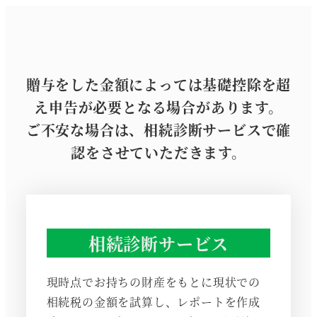
メ
イ
ン
コ
贈与をした金額によっては基礎控除を超
ン
え申告が必要となる場合があります。
テ
ご不安な場合は、相続診断サービスで確
ン
認をさせていただきます。
ツ
へ
移
動
相続診断サービス
現時点でお持ちの財産をもとに現状での
相続税の金額を試算し、レポートを作成